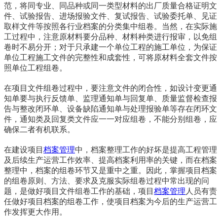
范，将同专业、同品种或同一类型材料的出厂质量合格证明文
件、试验报告、进场报验文件、复试报告、试验委托单、见证
取样文件等按照各行业档案的分类集中组卷。当然，在实际施
工过程中，注意原材料要分品种、材料种类进行报审，以免组
卷时不易分开；对于只承建一个单位工程的施工单位，为保证
单位工程施工文件的完整性和成套性，可将原材料全套文件按
照单位工程组卷。
在项目文件组卷过程中，要注意文件的闭合性，如设计变更通
知单要与执行反馈单、监理通知单与回复单、质量监督检查报
告与整改闭环单、设备缺陷通知单与处理报验单等存在闭环文
件，通知类及回复类文件应一一对应组卷，不能分别组卷，应
确保二者有机联系。
在建设项目
档案管理
中，档案整理工作的好坏是提高工程管理
及后续生产运营工作效率、提高档案利用率的关键，而在档案
整理中，档案的组卷环节又是重中之重。因此，掌握项目档案
的组卷原则、方法、要求及克服实际组卷过程中常出现的问
题，是做好项目文件组卷工作的基础，项目
档案管理
人员有责
任做好项目档案的组卷工作，使项目档案为今后的生产运营工
作发挥更大作用。