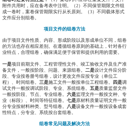
附件共用时，应在备考表中注明。（2）不同保管期限文件组
成一卷时，案卷保管期限实行从长原则。（3）不同载体形式
文件应分别组卷。
项目文件的组卷方法
由于项目文件性质、内容、形成阶段以及形成单位不同，组卷
的方法也存在相应差别。在遵循组卷原则的基础上，针对各行
业特点，合理组卷，确保满足便于保管和提供利用的需要。
一是
项目前期文件、工程管理性文件、竣工验收文件及生产准
备文件，一般按阶段、问题、来源组卷。
二是
设计文件应分阶
段、专业按卷册号组卷，设计更改文件应按专业（单位工
程）、时间组卷。
三是
施工文件一般按单位工程组卷。
四是
调
试文件一般按调试阶段、专业、系统组卷。
五是
质量监督文件
一般按阶段、节点、专业组卷。
六是
监理文件一般按文种、专
业（标段）、时间等特征组卷。
七是
原材料质量证明文件一般
分专业按材料种类、型号组卷。
八是
设备文件一般按设备成套
性特点，分专业、系统按台套组卷。
组卷常见问题及解决方法