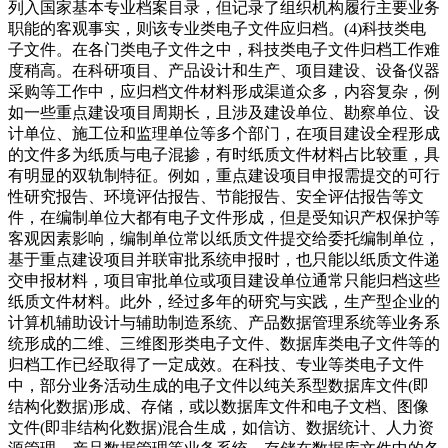
列入国家基本专业档案目录，但记录了组织机构履行主要业务
职能的客观事实，则该专业类电子文件应归档。(4)科技类电
子文件。在各门类电子文件之中，科技类电子文件归档工作难
度稍高。在科研项目、产品设计和生产、项目建设、设备仪器
采购等工作中，应归档文件材料形成渠道众多，内容复杂，例
如一些重点建设项目周期长，且涉及建设单位、勘察单位、设
计单位、施工位和监理单位等多个部门，在项目建设全程形成
的文件多为纸质与电子混掺，有时纸质文件材料占比较重，具
有明显的双轨制特征。例如，重点建设项目申报需提交的可行
性研究报告、环境评估报告、节能报告、安全评估报告等文
件，在编制单位大都有电子文件形成，但是受知识产权保护等
客观因素影响，编制单位常以纸质文件提交给委托编制单位，
基于重点建设项目并联审批系统申报时，也只能以纸质文件递
交申报材料，项目审批单位或项目建设单位通常只能归档这些
纸质文件材料。此外，经过多年的研究与实践，生产型企业的
计算机辅助设计与辅助制造系统、产品数据管理系统等业务系
统形成的二维、三维图形类电子文件、数据库类电子文件等的
归档工作已经取得了一定成效。在科技、专业等类电子文件
中，部分业务活动生成的电子文件以纯关系型数据库文件(即
结构化数据)形成、存储，或以数据库文件和电子文档、图像
文件(即非结构化数据)混合生成，如信访、数据统计、人力资