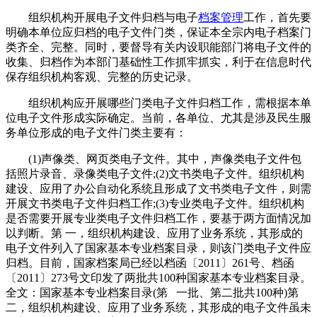
组织机构开展电子文件归档与电子
档案管理
工作，首先要
明确本单位应归档的电子文件门类，保证本全宗内电子档案门
类齐全、完整。同时，要督导有关内设职能部门将电子文件的
收集、归档作为本部门基础性工作抓牢抓实，利于在信息时代
保存组织机构客观、完整的历史记录。
组织机构应开展哪些门类电子文件归档工作，需根据本单
位电子文件形成实际确定。当前，各单位、尤其是涉及民生服
务单位形成的电子文件门类主要有：
(1)声像类、网页类电子文件。其中，声像类电子文件包
括照片录音、录像类电子文件;(2)文书类电子文件。组织机构
建设、应用了办公自动化系统且形成了文书类电子文件，则需
开展文书类电子文件归档工作;(3)专业类电子文件。组织机构
是否需要开展专业类电子文件归档工作，要基于两方面情况加
以判断。第 一，组织机构建设、应用了业务系统，其形成的
电子文件列入了国家基本专业档案目录，则该门类电子文件应
归档。目前，国家档案局已经以档函〔2011〕261号、档函
〔2011〕273号文印发了两批共100种国家基本专业档案目录。
全文：国家基本专业档案目录(第 一批、第二批共100种)第
二，组织机构建设、应用了业务系统，其形成的电子文件虽未