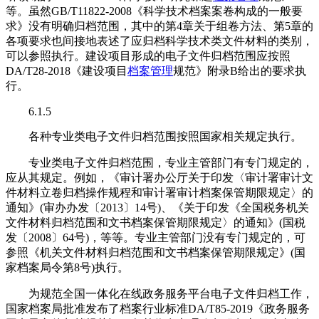
等。虽然GB/T11822-2008《科学技术档案案卷构成的一般要
求》没有明确归档范围，其中的第4章关于组卷方法、第5章的
各项要求也间接地表述了应归档科学技术类文件材料的类别，
可以参照执行。建设项目形成的电子文件归档范围应按照
DA/T28-2018《建设项目
档案管理
规范》附录B给出的要求执
行。
6.1.5
各种专业类电子文件归档范围按照国家相关规定执行。
专业类电子文件归档范围，专业主管部门有专门规定的，
应从其规定。例如，《审计署办公厅关于印发〈审计署审计文
件材料立卷归档操作规程和审计署审计档案保管期限规定〉的
通知》(审办办发〔2013〕14号)、《关于印发《全国税务机关
文件材料归档范围和文书档案保管期限规定〉的通知》(国税
发〔2008〕64号)，等等。专业主管部门没有专门规定的，可
参照《机关文件材料归档范围和文书档案保管期限规定》(国
家档案局令第8号)执行。
为规范全国一体化在线政务服务平台电子文件归档工作，
国家档案局批准发布了档案行业标准DA/T85-2019《政务服务