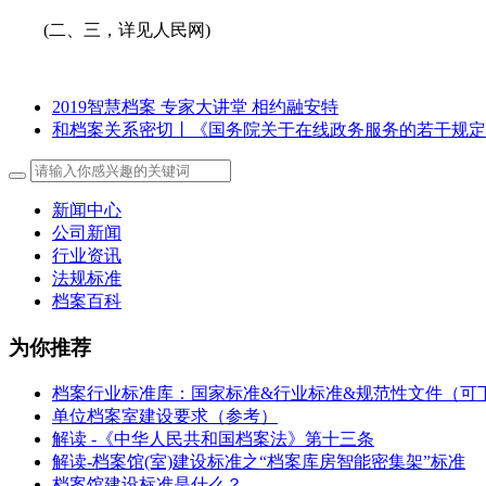
(二、三，详见人民网)
2019智慧档案 专家大讲堂 相约融安特
和档案关系密切丨《国务院关于在线政务服务的若干规定
新闻中心
公司新闻
行业资讯
法规标准
档案百科
为你推荐
档案行业标准库：国家标准&行业标准&规范性文件（可
单位档案室建设要求（参考）
解读 -《中华人民共和国档案法》第十三条
解读-档案馆(室)建设标准之“档案库房智能密集架”标准
档案馆建设标准是什么？