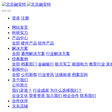
登录
注册
网站首页
科研实力
产品中心
全部
硬件产品
软件产品
解决方案
全部
通用解决方案
行业解决方案
经典案例
全部
档案部门
金融银行
航天军工
能源电力
教育行业
其
新闻中心
全部
公司新闻
行业资讯
法规标准
档案百科
关于我们
公司简介
我们是谁？
行业成就
为什么选择我们？
企业文化
荣誉资质
加入我们
校企合作
联系我们
合作伙伴
京东店铺