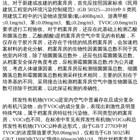
法。对于新建或改建的档案库房，首先应按照国家标准《民用
建筑工程室内环境污染控制规范》(GB 50325—2010)中Ⅱ类民
用建筑工程中的污染物浓度限量(氡≤400Bq/m3、游离甲醛
≤0.1mg/m3、苯≤0.09mg/m3、氨≤0.2mg/m3、TVOC≤0.6mg/m3)
要求进行工程验收。对于档案库房，还应在此基础上检测乙酸
和菌落总数，乙酸(醋酸)是档案库房空气中常见的有机酸，不
仅存在于胶片库房，还存在于传统的纸质档案库房，会加速档
案材料的老化分解。档案库房的生物性因素菌落总数不同于其
他室内环境，除了细菌菌落总数外，还应包括霉菌菌落总数。
从档案安全保存角度考虑，应检测霉菌菌落总数;作为公共建
筑，考虑人体健康因素，档案库房应检测细菌菌落总数。细菌
菌落总数和霉菌菌落总数检测采样技术相同，主要的区别在于
培养基的不同。采用撞击法检测档案库房空气中微生物菌落总
数可排除干扰因素，以此保证检测的准确性。
挥发性有机物(VOCs)是室内空气中普遍存在且成分复杂
的有机污染物，由于VOCs的成分复杂，表现出刺激性及明显
特殊气味，属于档案库房特征性污染物。不同类型的档案库
房，VOCs也不同。在标准中常见有挥发性有机物(VOCs)和总
挥发性有机物(TVOC)2种表达形式，由于GB/T 27703中对
TVOC的浓度限值要求为0.06mg/m3，仅相当于GB 50325和
GB/T 18883中TVOC限值0.60mg/m3的1/10，因此对档案库房