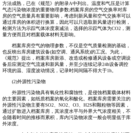
方法成熟，已在《规范》的附录A中列出。温度和气压是计算
气态污染物浓度的重要物理参数;档案库房的空气交换率对库
房的空气质量具有重要影响，考虑到新风量和空气交换率可以
通过库房的体积进行换算，因此可以只选取新风量进行检测，
检测方法为示踪气体浓度衰减法，选择的示踪气体为CO2，测
量方便而且对档案载体材料无影响。
档案库房空气的物理参数，不仅是空气质量检测的基础，
也反映出库房建筑设备(如空调、通风系统)的工况。为此，
《规范》提出，档案库房新添、改造或检修通风设备或空调设
备后应测定空气流速和新风量，并至少连续记录24h设备调控
环境的温、湿度波动情况，记录时间间隔不得大于1h。
(2)外源性污染物
外源性污染物具有氧化性和腐蚀性，是侵蚀档案载体材料
的主要因素，如纸质档案的氧化和酸化。档案库房需要关注的
外源性污染物主要有SO2、NO2、O3、H2S和颗粒物等因素，
通过扩散进入档案库房，其浓度水平与外界大气浓度相关，不
会随着时间的推移而累积，库内污染物浓度一般会明显低于库
外浓度。