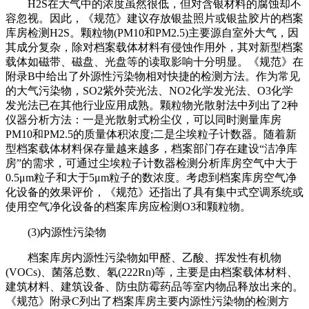
H2S在大气中的浓度虽然很低，但对含银材料的腐蚀却不
容忽视。因此，《规范》建议存放银盐照片或银盐胶片的档案
库房检测H2S。颗粒物(PM10和PM2.5)主要源自室外大气，因
其成分复杂，除对档案载体材料有侵蚀作用外，其对新型档案
载体如磁带、磁盘、光盘等的读取影响十分明显。《规范》在
附录B中给出了外源性污染物相对快捷的检测方法。作为常见
的大气污染物，SO2紫外荧光法、NO2化学发光法、O3化学
发光法已在其他行业应用成熟。颗粒物光散射法中列出了2种
仪器分析方法：一是光散射式粉尘仪，可以同时测量库房
PM10和PM2.5的质量体积浓度;二是尘埃粒子计数器。随着新
型档案载体材料保存量越来越多，档案部门存在建设“洁净库
房”的需求，可通过尘埃粒子计数器检测分析库房空气中大于
0.5μm粒子和大于5μm粒子的数浓度。考虑到档案库房空气净
化设备的效果评价，《规范》还指出了具有集中式空调系统或
使用空气净化设备的档案库房应检测O3和颗粒物。
(3)内源性污染物
档案库房内源性污染物如甲醛、乙酸、挥发性有机物
(VOCs)、菌落总数、氡(222Rn)等，主要是由档案载体材料、
建筑材料、建筑设备、防虫防霉药品等室内物品释放出来的。
《规范》附录C列出了档案库房主要内源性污染物的检测方