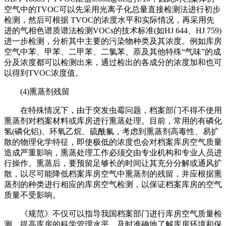
空气中的TVOC可以先采用光离子化总量直接检测法进行初步
检测，然后可根据 TVOC的浓度水平和实际情况，再采用先
进的气相色谱质谱法检测VOCs的技术标准(如HJ 644、HJ 759)
进一步检测，分析其中主要的污染物种类及其浓度。例如库房
空气中苯、甲苯、二甲苯、二氯苯、萘及其他特殊“气味”的成
分及浓度都可以检测出来，通过检出的各成分的浓度加和也可
以得到TVOC浓度值。
(4)熏蒸剂残留
在特殊情况下，由于突发虫霉问题，档案部门不得不使用
熏蒸剂对档案材料或库房进行熏蒸处理。目前，常用的有磷化
氢(磷化铝)、环氧乙烷、硫酰氟，考虑到熏蒸剂高毒性、易扩
散的物理化学特征，即使极低的浓度也会对档案库房空气质量
造成严重影响，熏蒸处理工作必须交由专业机构和专业人员进
行操作。熏蒸后，要预留足够长的时间让其充分分解或通风扩
散，以尽可能降低档案库房空气中熏蒸剂的残留，并应根据熏
蒸剂的种类进行相应的库房空气检测，以保证档案库房的空气
质量不受影响。
《规范》不仅可以指导我国档案部门进行库房空气质量检
测，提高库房的科学管理水平，及时准确地了解库房环境和保