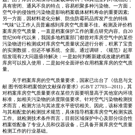
具有密闭、通风不良的特点，容易积聚多种污染物。一方面，
空气中的侵蚀性污染物是影响档案载体材料寿命的重要因素;
另一方面，因材料老化分解、防虫防霉药品挥发产生的特殊
“气味”让工作人员普遍感到库房空气质量不佳。检测及评价档
案库房空气质量，一直是档案保护工作的重点研究内容。自20
世纪90年代以来，我国多地档案部门都曾对库房空气中的某些
污染物进行检测或对库房空气质量状况进行分析，积累了宝贵
的实测数据，但还不够系统、全面。通过调研，《规范》起草
组发现有2大问题亟待解决：一是如何判断新建或改建的档案
库房可以投入使用，二是如何全面评价在用档案库房的空气质
量。
关于档案库房的空气质量要求，国家已出台了《信息与文
献 图书馆和档案馆的文献保存要求》(GB/T 27703—2011)，其
对档案库房空气质量要求在某些方面要明显高于其他室内环境
标准，如相关污染物的浓度限值要求。针对空气污染物检测技
术而言，检测方法与其浓度水平密切相关。因此，该标准需要
与其相配套的检测技术规范，具体指导档案库房空气检测实践
工作。就检测技术条件而言，目前区域保护中心及部分综合性
档案馆配备了专业人员和仪器设备，已具备开展库房空气质量
检测工作的行业基础。