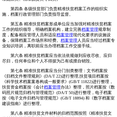
第四条 各级扶贫部门负责精准扶贫档案工作的组织实
施，档案行政管理部门负责指导监督。
第五条 精准扶贫档案形成单位应当加强对精准扶贫档案
工作的组织领导，明确档案机构，建立完善
档案管理
规章制
度，配备相应管理人员和适应
档案管理
现代化要求的设施设
备，保障档案工作场所和经费。
档案管理
人员应当经过档案专
业知识培训，离职前应当办理档案工作交接手续。
第六条 精准扶贫档案应当依法依规做到应收尽收、应归
尽归，任何单位和个人不得据为己有或擅自销毁。
第七条 精准扶贫档案应当分门别类整理：文书档案按
《归档文件整理规则》(DA/T 22)进行整理,扶贫项目档案按
《科学技术档案案卷构成一般要求》(GB/T 11822)进行整理，
扶贫资金档案按《会计
档案管理
办法》整理，照片档案按《数
码照片规范归档与管理规范》(DA/T 50)进行整理，电子档案
按《电子文件归档与管理规范》(GB/T 18894) 和《数字档案室
建设指南》进行整理。
第八条 精准扶贫文件材料的归档范围按照《精准扶贫文