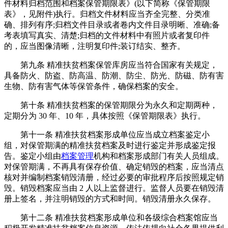
件材料归档范围和档案保管期限表》(以下简称《保管期限
表》，见附件)执行。归档文件材料应当齐全完整、分类准
确、排列有序;归档文件目录或者卷内文件目录明晰、准确;备
考表填写真实、清楚;归档的文件材料中有照片或者复印件
的，应当图像清晰，注明复印件;装订结实、整齐。
第九条 精准扶贫档案保管库房应当符合国家有关规定，
具备防火、防盗、防高温、防潮、防尘、防光、防磁、防有害
生物、防有害气体等保管条件，确保档案的安全。
第十条 精准扶贫档案的保管期限分为永久和定期两种，
定期分为 30 年、10 年，具体按照《保管期限表》执行。
第十一条 精准扶贫档案形成单位应当成立档案鉴定小
组，对保管期满的精准扶贫档案及时进行鉴定并形成鉴定报
告。鉴定小组由
档案管理
机构和档案形成部门有关人员组成。
对保管期满，不再具有保存价值、确定销毁的档案，应当清点
核对并编制档案销毁清册，经过必要的审批程序后按照规定销
毁。销毁档案应当由 2 人以上监督进行。监督人员要在销毁清
册上签名，并注明销毁的方式和时间。销毁清册永久保存。
第十二条 精准扶贫档案形成单位和各级综合档案馆应当