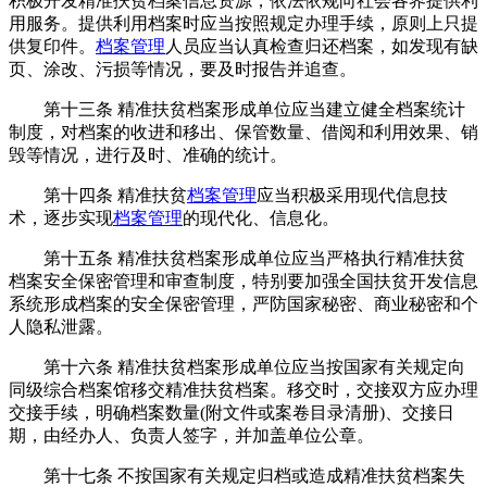
积极开发精准扶贫档案信息资源，依法依规向社会各界提供利
用服务。提供利用档案时应当按照规定办理手续，原则上只提
供复印件。
档案管理
人员应当认真检查归还档案，如发现有缺
页、涂改、污损等情况，要及时报告并追查。
第十三条 精准扶贫档案形成单位应当建立健全档案统计
制度，对档案的收进和移出、保管数量、借阅和利用效果、销
毁等情况，进行及时、准确的统计。
第十四条 精准扶贫
档案管理
应当积极采用现代信息技
术，逐步实现
档案管理
的现代化、信息化。
第十五条 精准扶贫档案形成单位应当严格执行精准扶贫
档案安全保密管理和审查制度，特别要加强全国扶贫开发信息
系统形成档案的安全保密管理，严防国家秘密、商业秘密和个
人隐私泄露。
第十六条 精准扶贫档案形成单位应当按国家有关规定向
同级综合档案馆移交精准扶贫档案。移交时，交接双方应办理
交接手续，明确档案数量(附文件或案卷目录清册)、交接日
期，由经办人、负责人签字，并加盖单位公章。
第十七条 不按国家有关规定归档或造成精准扶贫档案失