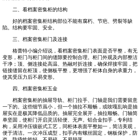
二、看档案密集柜的结构
好的档案密集柜结构部位不能有腐朽、节疤、劈裂等缺
陷。结构要牢固、安全。
三、档案密集柜门及连接
格蕾特小编介绍说，看档案密集柜门表面是否平整，有无
变形，柜门与柜门间的缝隙要控制合理。柜门外观及内部整洁
干净；顶、侧连接处高温、热融对折连接，确保焊接牢固，把
链接缝留在柜顶，使侧板平整，更增强了柜体自身的承重力，
使其受压力后不易变形。
四、档案密集柜五金
档案密集柜的抽屉导轨、柜门拉手、门轴是我们需要留意
一下的。这些细节虽小，但一个抽拉不顺畅，或吱嘎乱响是抽
屉实在是极其降低品质的。抽屉完全展开，抽拉顺畅。门轴简
单坚固，使柜门开启灵活轻便、无声。铝合金扣手，专利结
构，采用冲压镶嵌式工艺，同柜体表面平整如一，简洁美观，
便于清洁。一次冲压成型，扣手内有螺丝固定，钢板保护，防
盗，防撬性能好。不易碎，不易脱落。