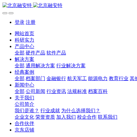
登录
注册
网站首页
科研实力
产品中心
全部
硬件产品
软件产品
解决方案
全部
通用解决方案
行业解决方案
经典案例
全部
档案部门
金融银行
航天军工
能源电力
教育行业
其
新闻中心
全部
公司新闻
行业资讯
法规标准
档案百科
关于我们
公司简介
我们是谁？
行业成就
为什么选择我们？
企业文化
荣誉资质
加入我们
校企合作
联系我们
合作伙伴
京东店铺