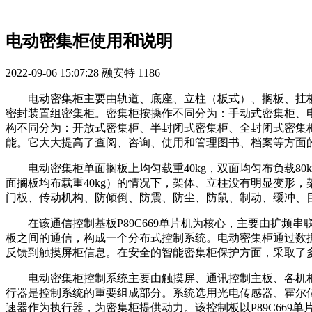
电动密集柜使用和说明
2022-09-06 15:07:28
融安特
1186
电动密集柜主要由轨道、底座、立柱（板式）、搁板、挂
密封装置组密集柜。密集柜按操作不同分为：手动式密集柜、
构不同分为：开放式密集柜、半封闭式密集柜、全封闭式密集
能。它大大提高了查阅、咨询、使用和管理图书、档案等方面
电动密集柜单面搁板上均匀载重40kg，双面均匀布负载80
面搁板均布载重40kg）的情况下，架体、立柱没有明显变形
门板、传动机构、防倾倒、防震、防尘、防鼠、制动、缓冲、
在该通信控制基板P89C669单片机为核心，主要由扩频串
板之间的通信，构成一个分布式控制系统。电动密集柜通过数
反馈到触摸屏柜信息。在安全的智能密集柜保护方面，采取了
电动密集柜控制系统主要由触摸屏、通讯控制主板、各机
行器是控制系统的重要组成部分。系统选用光电传感器、霍尔
速器作为执行器，为密集柜提供动力。该控制板以P89C669