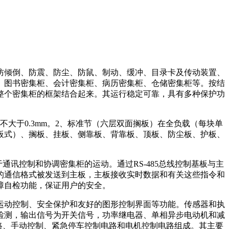
防倾倒、防震、防尘、防鼠、制动、缓冲、目录卡及传动装置、
、图书密集柜、会计密集柜、病历密集柜、仓储密集柜等。按结
整个密集柜的框架结合起来。其运行稳定可靠，具有多种保护功
量不大于0.3mm。2、标准节（六层双面搁板）在全负载（每块单
（板式）、搁板、挂板、侧靠板、背靠板、顶板、防尘板、护板、
于通讯控制和协调密集柜的运动。通过RS-485总线控制基板与主
的通信格式被发送到主板，主板接收实时数据和有关这些指令和
障自检功能，保证用户的安全。
运动控制、安全保护和友好的图形控制界面等功能。传感器和执
检测，输出信号为开关信号，功率继电器、单相异步电动机和减
信电路、手动控制、紧急停车控制电路和电机控制电路组成。其主要