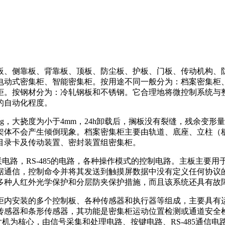
板、侧靠板、背靠板、顶板、防尘板、护板、门板、传动机构、
电动式密集柜、智能密集柜。按用途不同一般分为：档案密集柜
柜。按钢材分为：冷轧钢板和不锈钢。它合理地将微控制系统与
的自动化程度。
kg，大挠度为小于4mm，24h卸载后，搁板没有裂缝，残余变形
，架体不会产生倾倒现象。档案密集柜主要由轨道、底座、立柱
目录卡及传动装置、密封装置组密集柜。
联电路，RS-485的电路，各种操作模式的控制电路。主板主要用
据通信，控制命令并将其发送到触摸屏数据中没有定义任何协议
多种人红外光学保护和分层防夹保护措施，而且该系统还具有故
柜内安装的多个控制板、各种传感器和执行器等组成，主要具有
传感器和条形传感器，其功能是密集柜运动位置检测或通道安全
单片机为核心，由信号采集和处理电路、按键电路、RS-485通