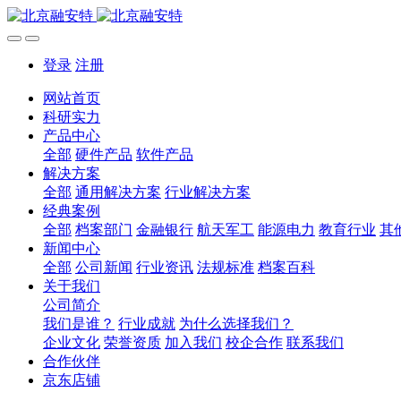
登录
注册
网站首页
科研实力
产品中心
全部
硬件产品
软件产品
解决方案
全部
通用解决方案
行业解决方案
经典案例
全部
档案部门
金融银行
航天军工
能源电力
教育行业
其
新闻中心
全部
公司新闻
行业资讯
法规标准
档案百科
关于我们
公司简介
我们是谁？
行业成就
为什么选择我们？
企业文化
荣誉资质
加入我们
校企合作
联系我们
合作伙伴
京东店铺