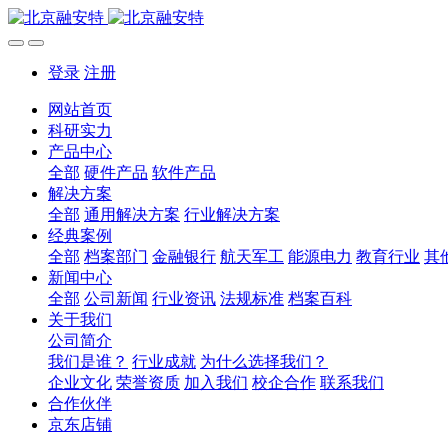
登录
注册
网站首页
科研实力
产品中心
全部
硬件产品
软件产品
解决方案
全部
通用解决方案
行业解决方案
经典案例
全部
档案部门
金融银行
航天军工
能源电力
教育行业
其
新闻中心
全部
公司新闻
行业资讯
法规标准
档案百科
关于我们
公司简介
我们是谁？
行业成就
为什么选择我们？
企业文化
荣誉资质
加入我们
校企合作
联系我们
合作伙伴
京东店铺