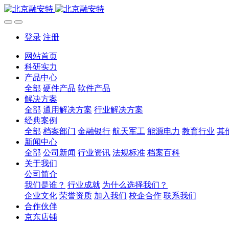
登录
注册
网站首页
科研实力
产品中心
全部
硬件产品
软件产品
解决方案
全部
通用解决方案
行业解决方案
经典案例
全部
档案部门
金融银行
航天军工
能源电力
教育行业
其
新闻中心
全部
公司新闻
行业资讯
法规标准
档案百科
关于我们
公司简介
我们是谁？
行业成就
为什么选择我们？
企业文化
荣誉资质
加入我们
校企合作
联系我们
合作伙伴
京东店铺