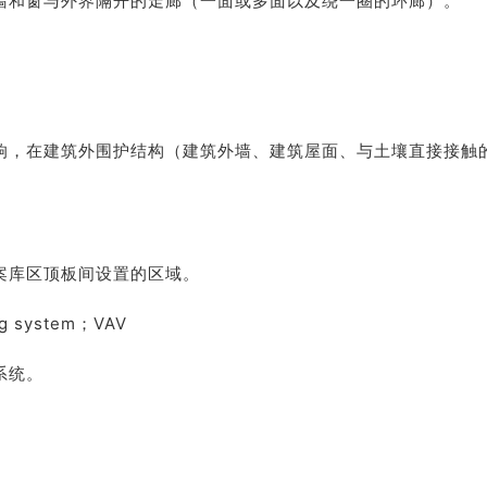
墙和窗与外界隔开的走廊（一面或多面以及绕一圈的环廊）。
响，在建筑外围护结构（建筑外墙、建筑屋面、与土壤直接接触
案库区顶板间设置的区域。
ng system；VAV
系统。