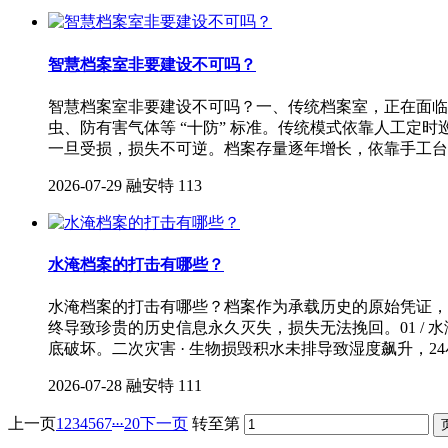
智慧档案室非要建设不可吗？
智慧档案室非要建设不可吗？一、传统档案室，正在面临多
虫、防有害气体等 “十防” 标准。传统模式依靠人工
一旦受损，损失不可逆。档案存量逐年增长，依靠手工台
2026-07-29
融安特
113
水淹档案的打击有哪些？
水淹档案的打击有哪些？档案作为承载历史的原始凭证，
终导致珍贵的历史信息永久灭失，损失无法挽回。01 /
底破坏。二次灾害 · 生物损毁积水未排导致湿度飙升，2
2026-07-28
融安特
111
...
上一页
1
2
3
4
5
6
7
20
下一页
转至第