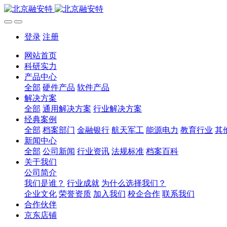
登录
注册
网站首页
科研实力
产品中心
全部
硬件产品
软件产品
解决方案
全部
通用解决方案
行业解决方案
经典案例
全部
档案部门
金融银行
航天军工
能源电力
教育行业
其
新闻中心
全部
公司新闻
行业资讯
法规标准
档案百科
关于我们
公司简介
我们是谁？
行业成就
为什么选择我们？
企业文化
荣誉资质
加入我们
校企合作
联系我们
合作伙伴
京东店铺