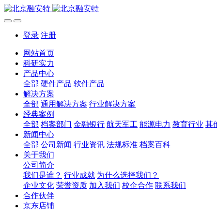
登录
注册
网站首页
科研实力
产品中心
全部
硬件产品
软件产品
解决方案
全部
通用解决方案
行业解决方案
经典案例
全部
档案部门
金融银行
航天军工
能源电力
教育行业
其
新闻中心
全部
公司新闻
行业资讯
法规标准
档案百科
关于我们
公司简介
我们是谁？
行业成就
为什么选择我们？
企业文化
荣誉资质
加入我们
校企合作
联系我们
合作伙伴
京东店铺