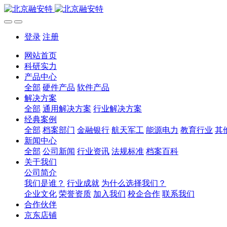
登录
注册
网站首页
科研实力
产品中心
全部
硬件产品
软件产品
解决方案
全部
通用解决方案
行业解决方案
经典案例
全部
档案部门
金融银行
航天军工
能源电力
教育行业
其
新闻中心
全部
公司新闻
行业资讯
法规标准
档案百科
关于我们
公司简介
我们是谁？
行业成就
为什么选择我们？
企业文化
荣誉资质
加入我们
校企合作
联系我们
合作伙伴
京东店铺