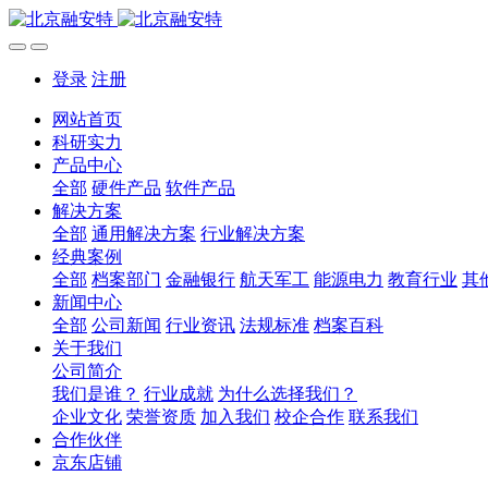
登录
注册
网站首页
科研实力
产品中心
全部
硬件产品
软件产品
解决方案
全部
通用解决方案
行业解决方案
经典案例
全部
档案部门
金融银行
航天军工
能源电力
教育行业
其
新闻中心
全部
公司新闻
行业资讯
法规标准
档案百科
关于我们
公司简介
我们是谁？
行业成就
为什么选择我们？
企业文化
荣誉资质
加入我们
校企合作
联系我们
合作伙伴
京东店铺